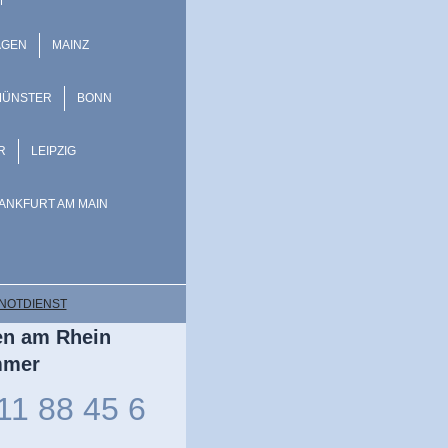
AGEN
MAINZ
MÜNSTER
BONN
R
LEIPZIG
ANKFURT AM MAIN
NOTDIENST
en am Rhein
ummer
11 88 45 6