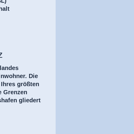
BL)
halt
z
slandes
inwohner. Die
 Ihres größten
ie Grenzen
hafen gliedert