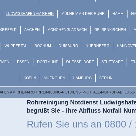
LUDWIGSHAFEN AM RHEIN
MÜLHEIM AN DER RUHR
HAMM
H
KREFELD
AACHEN
MÖNCHENGLADBACH
GELSENKIRCHEN
WUPPERTAL
BOCHUM
DUISBURG
NUERNBERG
HANNOVE
EMEN
ESSEN
DORTMUND
DUESSELDORF
STUTTGART
FR
KOELN
MUENCHEN
HAMBURG
BERLIN
AFEN AM RHEIN-ROHRREINIGUNG-NOTDIENST-NOTFALL-NOTRUF-ABFLUSS-
Rohrreinigung Notdienst Ludwigshaf
begrüßt Sie - Ihre Abfluss Notfall N
Rufen Sie uns an
0800 / 