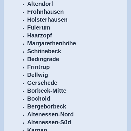
Altendorf
Frohnhausen
Holsterhausen
Fulerum
Haarzopf
Margarethenhöhe
Schönebeck
Bedingrade
Frintrop
Dellwig
Gerschede
Borbeck-Mitte
Bochold
Bergeborbeck
Altenessen-Nord
Altenessen-Süd
Karnap